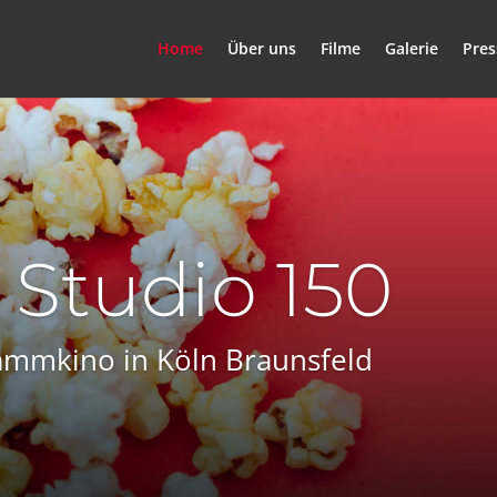
Home
Über uns
Filme
Galerie
Pres
 Studio 150
mmkino in Köln Braunsfeld