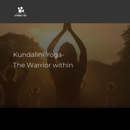
Kundalini Yoga-
The Warrior within